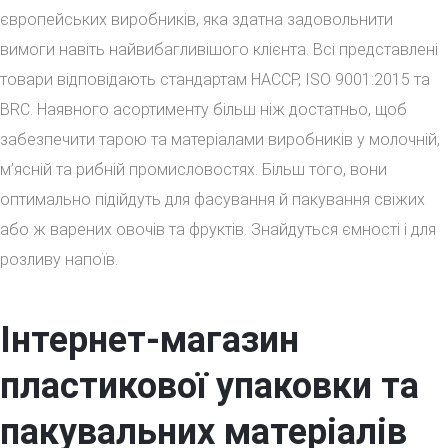
європейських виробників, яка здатна задовольнити
вимоги навіть найвибагливішого клієнта. Всі представлені
товари відповідають стандартам НАССР, ISO 9001:2015 та
BRC. Наявного асортименту більш ніж достатньо, щоб
забезпечити тарою та матеріалами виробників у молочній,
м’ясній та рибній промисловостях. Більш того, вони
оптимально підійдуть для фасування й пакування свіжих
або ж варених овочів та фруктів. Знайдуться ємності і для
розливу напоїв.
Інтернет-магазин
пластикової упаковки та
пакувальних матеріалів