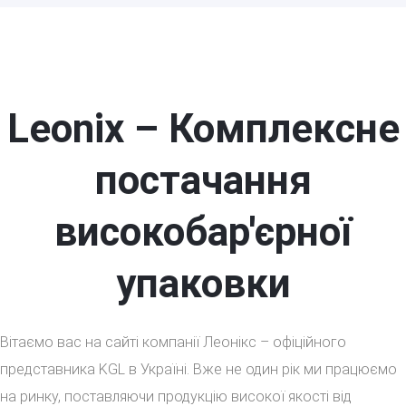
Leonix – Комплексне
постачання
високобар'єрної
упаковки
Вітаємо вас на сайті компанії Леонікс – офіційного
представника KGL в Україні. Вже не один рік ми працюємо
на ринку, поставляючи продукцію високої якості від