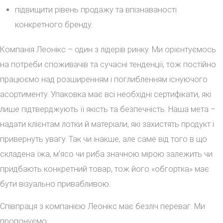
підвищити рівень продажу та впізнаваності
конкретного бренду.
Компанія Леонікс – один з лідерів ринку. Ми орієнтуємось
на потреби споживачів та сучасні тенденції, тож постійно
працюємо над розширенням і поглибленням існуючого
асортименту. Упаковка має всі необхідні сертифікати, які
лише підтверджують її якість та безпечність. Наша мета –
надати клієнтам лотки й матеріали, які захистять продукт і
привернуть увагу. Так чи інакше, але саме від того в що
складена їжа, м’ясо чи риба значною мірою залежить чи
придбають конкретний товар, тож його «обгортка» має
бути візуально привабливою.
Співпраця з компанією Леонікс має безліч переваг. Ми
пропонуємо: