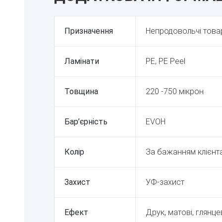
Призначення
Непродовольчі товар
Ламінати
PE, PE Peel
Товщина
220 -750 мікрон
Бар’єрність
EVOH
Колір
За бажанням клієнт
Захист
УФ-захист
Ефект
Друк, матові, глянце