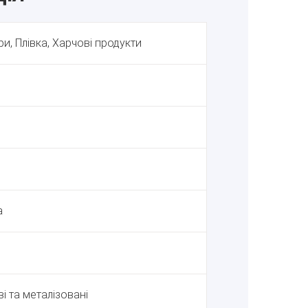
и, Плівка, Харчові продукти
а
ві та металізовані