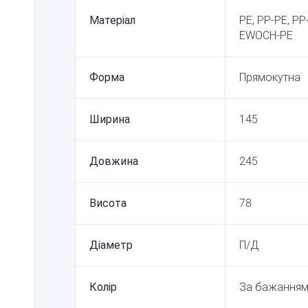
Матеріал
PE, PP-PE, P
EWOCH-PE
Форма
Прямокутна
Ширина
145
Довжина
245
Висота
78
Діаметр
П/Д
Колір
За бажанням 