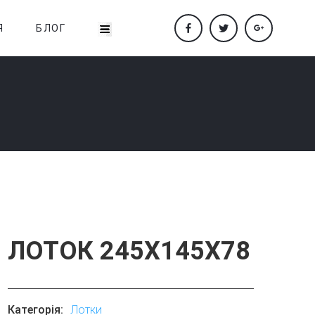
Я
БЛОГ
ЛОТОК 245Х145Х78
Категорія:
Лотки