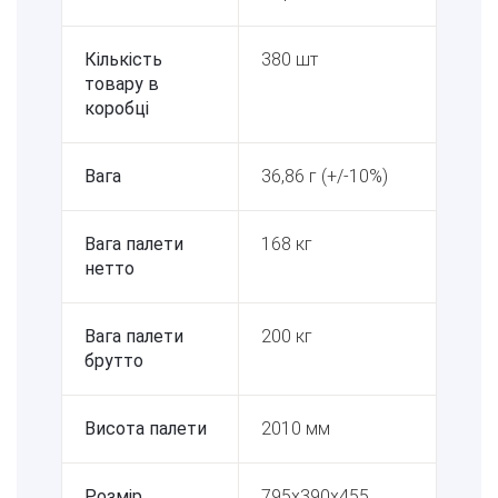
Кількість
380 шт
товару в
коробці
Вага
36,86 г (+/-10%)
Вага палети
168 кг
нетто
Вага палети
200 кг
брутто
Висота палети
2010 мм
Розмір
795x390x455